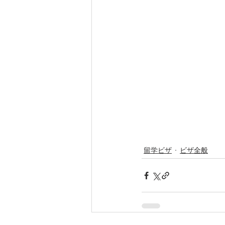
留学ビザ
ビザ全般