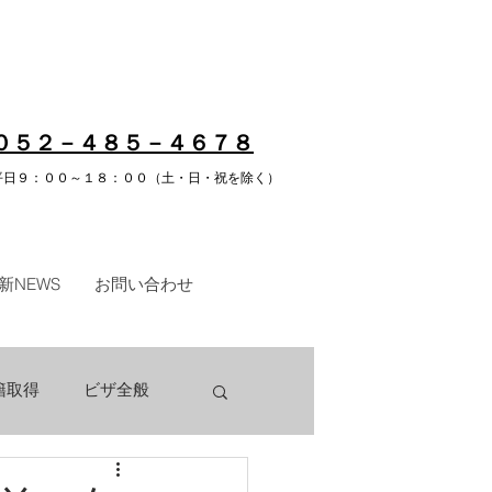
付中↓問合せ先はこちら
​０５２－４８５－４６７８
平日９：００～１８：００（土・日・祝を除く）
新NEWS
お問い合わせ
籍取得
ビザ全般