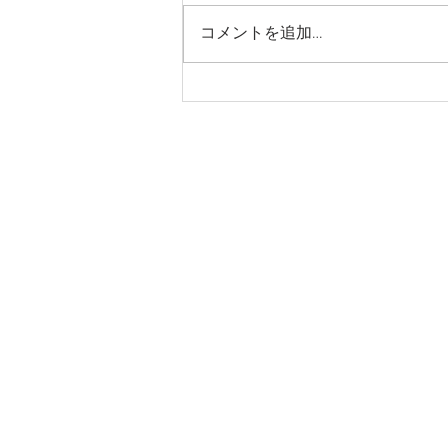
コメントを追加…
留学ビザから就労ビザの変更
申請は終わってますか？
愛知県名