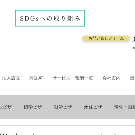
無料相談受
SDGsへの取り組み
お問い合せフォーム
法人設立
許認可
サービス・報酬一覧
会社案内
最
理ビザ
留学ビザ
就労ビザ
永住ビザ
帰化・国
許認可