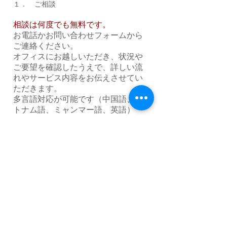
​１． ご相談
​相談は何度でも無料です。
​お電話かお問い合わせフォームから
ご連絡ください。
​オフィスにお越しいただき、状況や
ご要望を確認したうえで、詳しい流
れやサービス内容をお伝えさせてい
ただきます。
​多言語対応が可能です（中国語、ベ
トナム語、ミャンマー語、英語）
２．お見積り・お申込み
​​お見積りの内容でご納得いただき
ましたら、お申込みとなります。
３．設立準備・定款作成
​商号や本店所在地、目的等の決定
後に定款を作成させていただきま